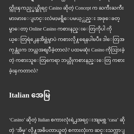
တ္ကိုၾကည့္မယ္ဆိုရင္ Casino ဆိုတဲ့ Concept က ႀကီးႀကီး
မားမားေျပာင္းလဲမႈမရွိေပမယ့္လည္း အခုေခတ္
မွာေတာ့ Online Casino ကစားနည္းေတြကိုပါ ကို
ယ္ေတြရဲ႕ေနအိမ္ထဲမွာပဲ ကစားလို႔ရေနပါၿပီ။ ဒါေတြအ
ကုန္လုံးက ဘယ္ကအစျပဳခဲ့တာလဲ? ပထမဆုံး Casino ကိုသြားခဲ့
တဲ့ ကစားသူေတြကေရာ ဘယ္လိုကစားနည္းေတြ ကစား
ခဲ့ၾကတာလဲ?
Italian အေမြ
‘Casino’ ဆိုတဲ့ Italian စကားလုံးရဲ႕အရင္းအျမစ္က
‘casa’
ဆို
တဲ့
‘အိမ္’
လို႔အဓိပၸာယ္ရတဲ့ စကားလုံးက ဆင္းသက္လာျ