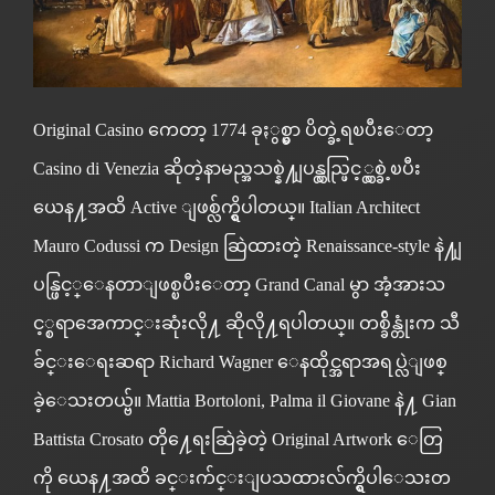
Original Casino ကေတာ့ 1774 ခုႏွစ္မွာ ပိတ္ခဲ့ရၿပီးေတာ့
Casino di Venezia ဆိုတဲ့နာမည္အသစ္နဲ႔ျပန္လွည္ဖြင့္လွစ္ခဲ့ၿပီး
ယေန႔အထိ Active ျဖစ္လ်က္ရွိပါတယ္။ Italian Architect
Mauro Codussi က Design ဆြဲထားတဲ့ Renaissance-style နဲ႔ျ
ပန္ဖြင့္ေနတာျဖစ္ၿပီးေတာ့ Grand Canal မွာ အံ့အားသ
င့္စရာအေကာင္းဆုံးလို႔ ဆိုလို႔ရပါတယ္။ တစ္ခ်ိန္တုံးက သီ
ခ်င္းေရးဆရာ Richard Wagner ေနထိုင္အရာအရပ္လဲျဖစ္
ခဲ့ေသးတယ္ဗ်။ Mattia Bortoloni, Palma il Giovane နဲ႔ Gian
Battista Crosato တို႔ေရးဆြဲခဲ့တဲ့ Original Artwork ေတြ
ကို ယေန႔အထိ ခင္းက်င္းျပသထားလ်က္ရွိပါေသးတ