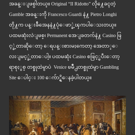
အခန္းျဖစ္ပါတယ္။ Original
“II
Ridotto” လို႔ေခၚတဲ့
Gamble အခန္းကို Francesco Guardi နဲ႔ Pietro Longhi
တို႔က ပန္းခ်ီအေနနဲ႔ပုံေဖာ္ခဲ့ၾကပါေသးတယ္။
ပထမဆုံးလဲျဖစ္၊ Permanent အေျခတက်နဲ႔ Casino ဖြ
င့္ခဲ့တာဆိုေတာ့ ေရပန္းစားမႈကေတာ့ အေတာ္ေ
လးျမင့္ခဲ့တာေပါ့။ ပထမဆုံး Casino စဖြင့္ၿပီးေတာ့
ရာစုႏွစ္ တစ္ခုထဲမွာပဲ Venice ၿမိဳ႕တစ္ခုထဲမွာ Gambling
Site ေပါင္း 100 ေက်ာ္ရွိေနခဲ့ပါတယ္။