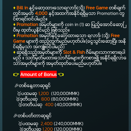
♦️
Bill in
ႏွင့္ေဆာ့ထားေသာရလာဒ္(သို႔)
Free Game
တစ္ခ်က္
တြင္အမွတ္
4,000
ႏွင့္အထက္အႏိုင္ရရွိမွသာ Promotion တြ
င္စာရင္းဝင္ပါမည္။
♦️
Promotion
အမွတ္မ်ားကို coin in (1) ဆ ျပည့္ေအာင္ေဆာ့ၿ
ပီးမွ ထုတ္ယူႏိုင္မည္ ျဖစ္သည္။
♦️
Promotion
အမွတ္ႏွင့္ေဆာ့ထားေသာ ရလာဒ္ (သို႔)
Free
Game
မ်ားကို ထည့္တြက္မည္မဟုတ္ပါ။(ေငြသြင္းေဆာ့ၿပီး အႏို
င္ရရွိမွသာ အက်ဴံးဝင္ပါမည္)
♦️
ဆုရရွိသည့္အမွတ္မ်ားကို
Slot & Fish
ဂိမ္းမ်ားသာကစားရပါ
မည္ ။ သတ္မွတ္မထားေသာဂိမ္းမ်ားကိုကစား၍ အႏိုင္ရရွိလာေ
သာအမွတ္မ်ားကို အမွတ္ထုတ္ေပးမည္မဟုတ္ပါ။
👉
Amount of Bonus
👈
🎉တစ္ေန႔တာဆုရွင္
🥇
ပထမဆု
1,200
(120,000MMK)
🥈
ဒုတိယဆု
800
(80,000MMK)
🥉
တတိယဆု
400
(40,000MMK)
🎉တစ္ပတ္တာဆုရွင္
🥇
ပထမဆု
2,400
(240,000MMK)
🥈
ဒုတိယဆု
1,200
(120,000MMK)