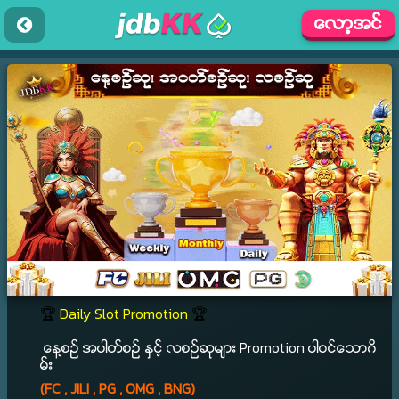
ေလာ့အင္
🏆
Daily Slot Promotion
🏆
‌ေန႔စဥ္ အပါတ္စဥ္ ႏွင့္ လစဥ္ဆုမ်ား
Promotion ပါဝင္ေသာဂိ
မ္
(FC , JILI , PG , OMG , BNG)